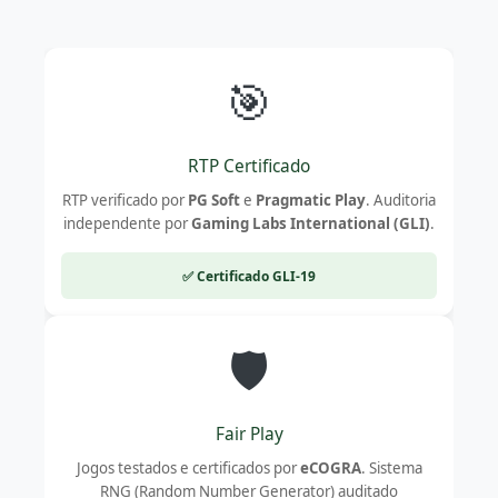
🎯
RTP Certificado
RTP verificado por
PG Soft
e
Pragmatic Play
. Auditoria
independente por
Gaming Labs International (GLI)
.
✅ Certificado GLI-19
🛡️
Fair Play
Jogos testados e certificados por
eCOGRA
. Sistema
RNG (Random Number Generator) auditado