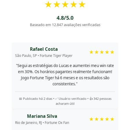
★★★★★
4.8/5.0
Baseado em 12.847 avaliações verificadas
Rafael Costa
★★★★★
São Paulo, SP • Fortune Tiger Player
"Segui as estratégias do Lucas e aumentei meu win rate
em 30%. Os horários pagantes realmente funcionam!
Jogo Fortune Tiger há 6 meses e os resultados são
consistentes."
📅 Publicado há 2 dias • ✅ Usuário verificado • 👍 342 pessoas
acharam útil
Mariana Silva
★★★★★
Rio de Janeiro, RJ • Fortune Ox Fan