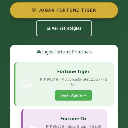
🐯 JOGAR FORTUNE TIGER
📊 Ver Estratégias
🎮 Jogos Fortune Principais
Fortune Tiger
🐯
RTP 96.81% • Multiplicador até x2.500 • PG
Soft
Jogar Agora →
Fortune Ox
RTP 96.75% • Giros Grátis • PG Soft