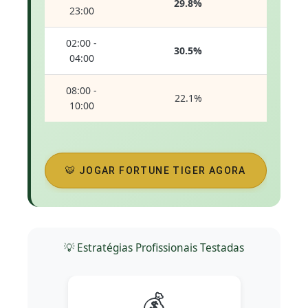
29.8%
23:00
02:00 -
30.5%
04:00
08:00 -
22.1%
10:00
🐯 JOGAR FORTUNE TIGER AGORA
💡 Estratégias Profissionais Testadas
💰