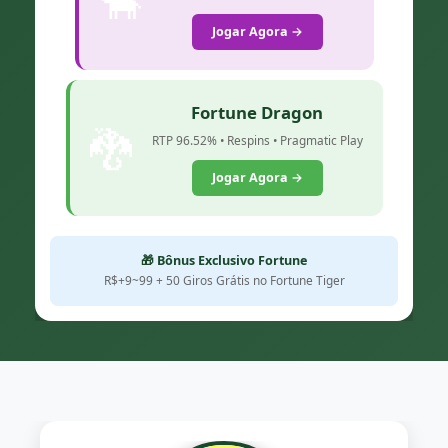
🐂
Jogar Agora →
Fortune Dragon
🐉
RTP 96.52% • Respins • Pragmatic Play
Jogar Agora →
🎁 Bônus Exclusivo Fortune
R$+9~99 + 50 Giros Grátis no Fortune Tiger