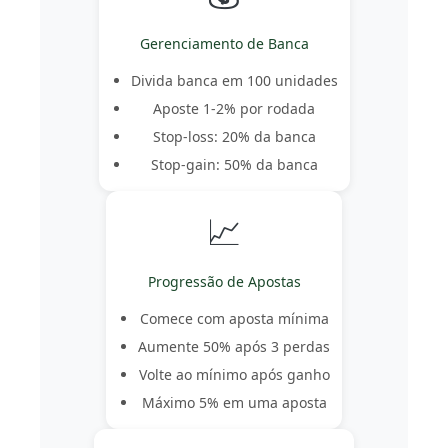
Gerenciamento de Banca
Divida banca em 100 unidades
Aposte 1-2% por rodada
Stop-loss: 20% da banca
Stop-gain: 50% da banca
📈
Progressão de Apostas
Comece com aposta mínima
Aumente 50% após 3 perdas
Volte ao mínimo após ganho
Máximo 5% em uma aposta