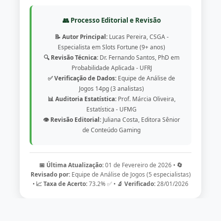
👥 Processo Editorial e Revisão
📝 Autor Principal:
Lucas Pereira, CSGA -
Especialista em Slots Fortune (9+ anos)
🔍 Revisão Técnica:
Dr. Fernando Santos, PhD em
Probabilidade Aplicada - UFRJ
✅ Verificação de Dados:
Equipe de Análise de
Jogos 14pg (3 analistas)
📊 Auditoria Estatística:
Prof. Márcia Oliveira,
Estatística - UFMG
👁️ Revisão Editorial:
Juliana Costa, Editora Sênior
de Conteúdo Gaming
📅 Última Atualização:
01 de Fevereiro de 2026 •
🔄
Revisado por:
Equipe de Análise de Jogos (5 especialistas)
•
📈 Taxa de Acerto:
73.2% ✅ •
🔬 Verificado:
28/01/2026