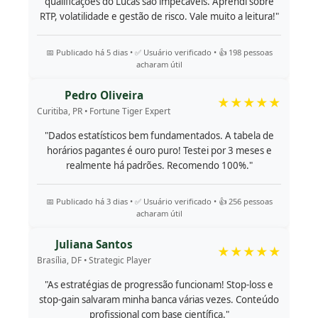
qualificações do Lucas são impecáveis. Aprendi sobre
RTP, volatilidade e gestão de risco. Vale muito a leitura!"
📅 Publicado há 5 dias • ✅ Usuário verificado • 👍 198 pessoas
acharam útil
Pedro Oliveira
★★★★★
Curitiba, PR • Fortune Tiger Expert
"Dados estatísticos bem fundamentados. A tabela de
horários pagantes é ouro puro! Testei por 3 meses e
realmente há padrões. Recomendo 100%."
📅 Publicado há 3 dias • ✅ Usuário verificado • 👍 256 pessoas
acharam útil
Juliana Santos
★★★★★
Brasília, DF • Strategic Player
"As estratégias de progressão funcionam! Stop-loss e
stop-gain salvaram minha banca várias vezes. Conteúdo
profissional com base científica."