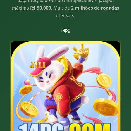
pagantes, padrões de multiplicadores. Jackpot
máximo
R$ 50.000
. Mais de
2 milhões de rodadas
mensais.
14pg