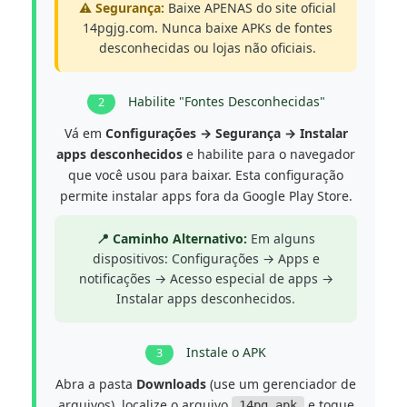
⚠️ Segurança:
Baixe APENAS do site oficial
14pgjg.com. Nunca baixe APKs de fontes
desconhecidas ou lojas não oficiais.
Habilite "Fontes Desconhecidas"
2
Vá em
Configurações → Segurança → Instalar
apps desconhecidos
e habilite para o navegador
que você usou para baixar. Esta configuração
permite instalar apps fora da Google Play Store.
📍 Caminho Alternativo:
Em alguns
dispositivos: Configurações → Apps e
notificações → Acesso especial de apps →
Instalar apps desconhecidos.
Instale o APK
3
Abra a pasta
Downloads
(use um gerenciador de
arquivos), localize o arquivo
e toque
14pg.apk