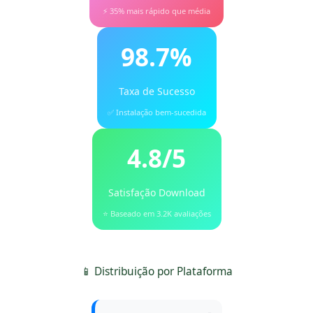
⚡ 35% mais rápido que média
98.7%
Taxa de Sucesso
✅ Instalação bem-sucedida
4.8/5
Satisfação Download
⭐ Baseado em 3.2K avaliações
📱 Distribuição por Plataforma