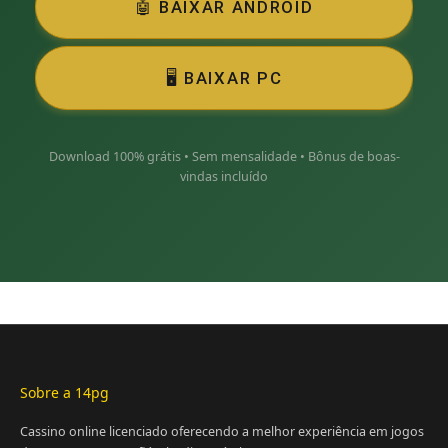
🤖 BAIXAR ANDROID
🖥️ BAIXAR PC
Download 100% grátis • Sem mensalidade • Bônus de boas-
vindas incluído
Sobre a 14pg
Cassino online licenciado oferecendo a melhor experiência em jogos