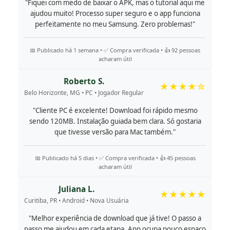
"Fiquei com medo de baixar o APK, mas o tutorial aqui me
ajudou muito! Processo super seguro e o app funciona
perfeitamente no meu Samsung. Zero problemas!"
📅 Publicado há 1 semana • ✅ Compra verificada • 👍 92 pessoas
acharam útil
Roberto S.
★★★★☆
Belo Horizonte, MG • PC • Jogador Regular
"Cliente PC é excelente! Download foi rápido mesmo
sendo 120MB. Instalação guiada bem clara. Só gostaria
que tivesse versão para Mac também."
📅 Publicado há 5 dias • ✅ Compra verificada • 👍 45 pessoas
acharam útil
Juliana L.
★★★★★
Curitiba, PR • Android • Nova Usuária
"Melhor experiência de download que já tive! O passo a
passo me ajudou em cada etapa. App ocupa pouco espaço