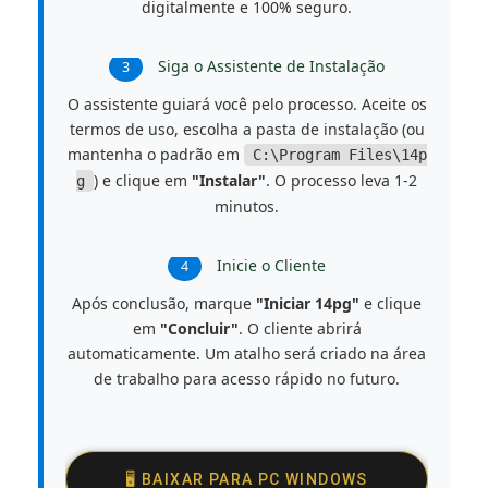
digitalmente e 100% seguro.
Siga o Assistente de Instalação
3
O assistente guiará você pelo processo. Aceite os
termos de uso, escolha a pasta de instalação (ou
mantenha o padrão em
C:\Program Files\14p
) e clique em
"Instalar"
. O processo leva 1-2
g
minutos.
Inicie o Cliente
4
Após conclusão, marque
"Iniciar 14pg"
e clique
em
"Concluir"
. O cliente abrirá
automaticamente. Um atalho será criado na área
de trabalho para acesso rápido no futuro.
🖥️ BAIXAR PARA PC WINDOWS