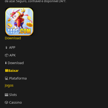
de azar. Seguro, confiável e disponível 24/7.
Download
📱 APP
📦 APK
⬇️ Download
💾Baixar
💻 Plataforma
Jogos
🎰 Slots
🎲 Cassino