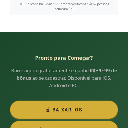
📅 Publicado há 3 dias • ✅ Compra verificada • 👍 62 pessoas
acharam útil
Pronto para Começar?
Baixe agora gratuitamente e ganhe
R$+9~99 de
bônus
ao se cadastrar. Disponível para iOS,
Android e PC.
🍎 BAIXAR IOS