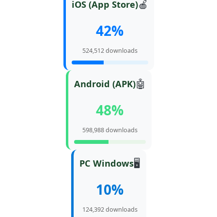
🍎
iOS (App Store)
42%
524,512 downloads
🤖
Android (APK)
48%
598,988 downloads
🖥️
PC Windows
10%
124,392 downloads